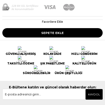
Favorilere Ekle
GÜVENLİ ALIŞVERİŞ
KOLAY İADE
HIZLI GÖNDERİM
TAKSİTLİ ÖDEME
ŞIK PAKETLEME
KALİTELİ ÜRÜN
SÜRDÜRÜLEBİLİR
ÜRÜN ÇEŞİTLİLİĞİ
E-Bültene katılın ve güncel olarak haberdar olun:
KAYDOL