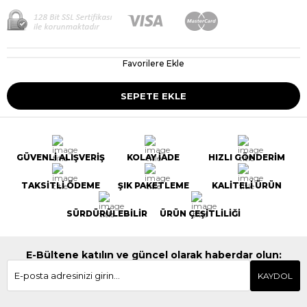
Favorilere Ekle
GÜVENLİ ALIŞVERİŞ
KOLAY İADE
HIZLI GÖNDERİM
TAKSİTLİ ÖDEME
ŞIK PAKETLEME
KALİTELİ ÜRÜN
SÜRDÜRÜLEBİLİR
ÜRÜN ÇEŞİTLİLİĞİ
E-Bültene katılın ve güncel olarak haberdar olun:
KAYDOL