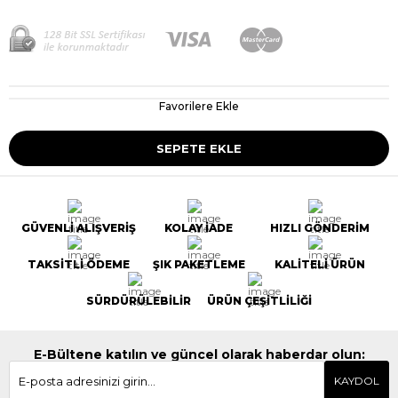
Favorilere Ekle
GÜVENLİ ALIŞVERİŞ
KOLAY İADE
HIZLI GÖNDERİM
TAKSİTLİ ÖDEME
ŞIK PAKETLEME
KALİTELİ ÜRÜN
SÜRDÜRÜLEBİLİR
ÜRÜN ÇEŞİTLİLİĞİ
E-Bültene katılın ve güncel olarak haberdar olun:
KAYDOL