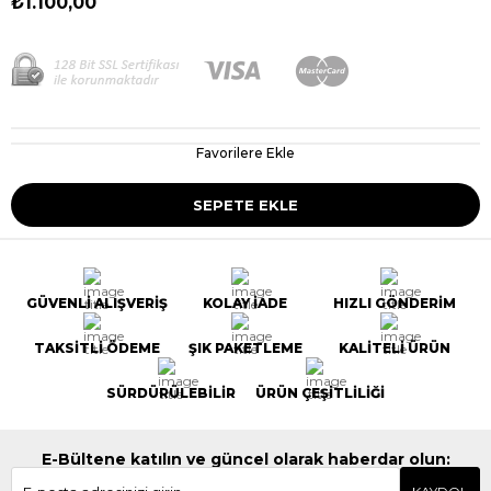
₺1.100,00
Favorilere Ekle
GÜVENLİ ALIŞVERİŞ
KOLAY İADE
HIZLI GÖNDERİM
TAKSİTLİ ÖDEME
ŞIK PAKETLEME
KALİTELİ ÜRÜN
SÜRDÜRÜLEBİLİR
ÜRÜN ÇEŞİTLİLİĞİ
E-Bültene katılın ve güncel olarak haberdar olun: