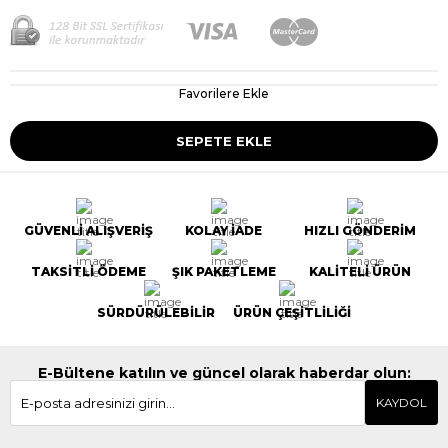
Favorilere Ekle
GÜVENLİ ALIŞVERİŞ
KOLAY İADE
HIZLI GÖNDERİM
TAKSİTLİ ÖDEME
ŞIK PAKETLEME
KALİTELİ ÜRÜN
SÜRDÜRÜLEBİLİR
ÜRÜN ÇEŞİTLİLİĞİ
E-Bültene katılın ve güncel olarak haberdar olun:
KAYDOL