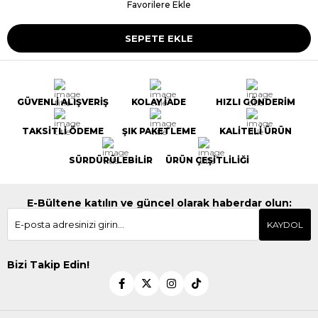
Favorilere Ekle
GÜVENLİ ALIŞVERİŞ
KOLAY İADE
HIZLI GÖNDERİM
TAKSİTLİ ÖDEME
ŞIK PAKETLEME
KALİTELİ ÜRÜN
SÜRDÜRÜLEBİLİR
ÜRÜN ÇEŞİTLİLİĞİ
E-Bültene katılın ve güncel olarak haberdar olun:
KAYDOL
Bizi Takip Edin!