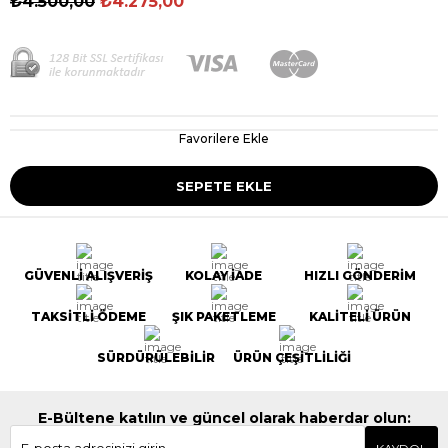
₺4.500,00
₺4.275,00
Favorilere Ekle
GÜVENLİ ALIŞVERİŞ
KOLAY İADE
HIZLI GÖNDERİM
TAKSİTLİ ÖDEME
ŞIK PAKETLEME
KALİTELİ ÜRÜN
SÜRDÜRÜLEBİLİR
ÜRÜN ÇEŞİTLİLİĞİ
E-Bültene katılın ve güncel olarak haberdar olun: