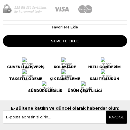
Favorilere Ekle
GÜVENLİ ALIŞVERİŞ
KOLAY İADE
HIZLI GÖNDERİM
TAKSİTLİ ÖDEME
ŞIK PAKETLEME
KALİTELİ ÜRÜN
SÜRDÜRÜLEBİLİR
ÜRÜN ÇEŞİTLİLİĞİ
E-Bültene katılın ve güncel olarak haberdar olun:
KAYDOL