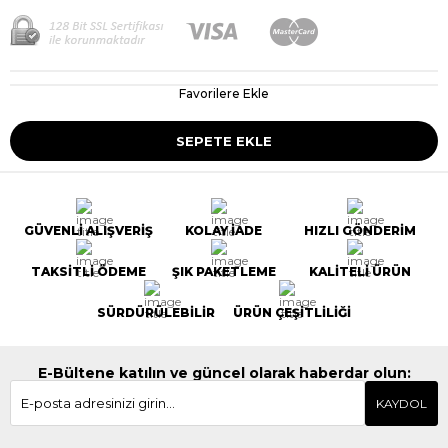
Favorilere Ekle
GÜVENLİ ALIŞVERİŞ
KOLAY İADE
HIZLI GÖNDERİM
TAKSİTLİ ÖDEME
ŞIK PAKETLEME
KALİTELİ ÜRÜN
SÜRDÜRÜLEBİLİR
ÜRÜN ÇEŞİTLİLİĞİ
E-Bültene katılın ve güncel olarak haberdar olun:
KAYDOL