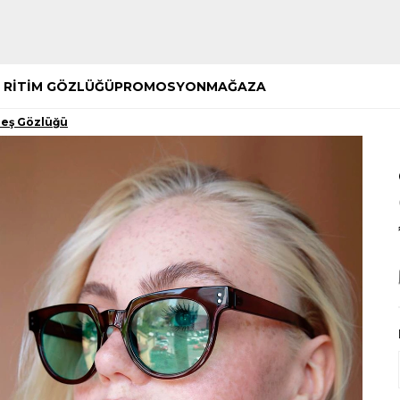
Hemen Keşfet
Hemen Keşfet
 RİTİM GÖZLÜĞÜ
PROMOSYON
MAĞAZA
eş Gözlüğü