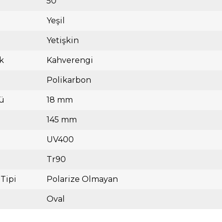
50
Yeşil
Yetişkin
k
Kahverengi
Polikarbon
ü
18 mm
145 mm
UV400
Tr90
 Tipi
Polarize Olmayan
Oval