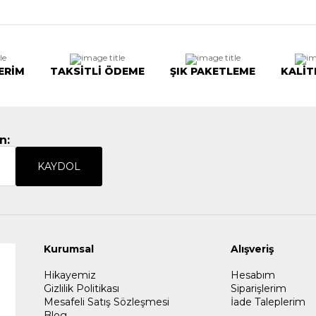
ERİM
TAKSİTLİ ÖDEME
ŞIK PAKETLEME
KALİT
n:
KAYDOL
Kurumsal
Alışveriş
Hikayemiz
Hesabım
Gizlilik Politikası
Siparişlerim
Mesafeli Satış Sözleşmesi
İade Taleplerim
Blog