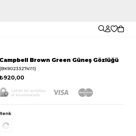
Campbell Brown Green Güneş Gözlüğü
(BK90233274111)
₺920,00
Renk