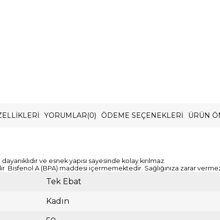
ELLIKLERI
YORUMLAR
(0)
ÖDEME SEÇENEKLERI
ÜRÜN Ö
ayanıklıdır ve esnek yapısı sayesinde kolay kırılmaz.
ildir Bisfenol A (BPA) maddesi içermemektedir. Sağlığınıza zarar verme
Tek Ebat
Kadın