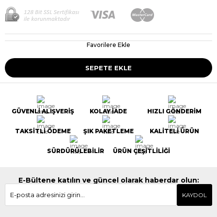
Favorilere Ekle
GÜVENLİ ALIŞVERİŞ
KOLAY İADE
HIZLI GÖNDERİM
TAKSİTLİ ÖDEME
ŞIK PAKETLEME
KALİTELİ ÜRÜN
SÜRDÜRÜLEBİLİR
ÜRÜN ÇEŞİTLİLİĞİ
E-Bültene katılın ve güncel olarak haberdar olun:
KAYDOL