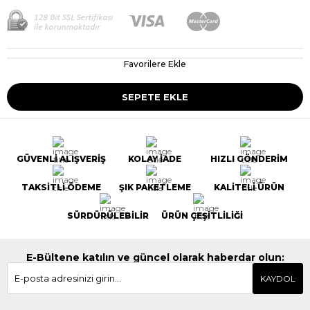
Favorilere Ekle
GÜVENLİ ALIŞVERİŞ
KOLAY İADE
HIZLI GÖNDERİM
TAKSİTLİ ÖDEME
ŞIK PAKETLEME
KALİTELİ ÜRÜN
SÜRDÜRÜLEBİLİR
ÜRÜN ÇEŞİTLİLİĞİ
E-Bültene katılın ve güncel olarak haberdar olun:
KAYDOL