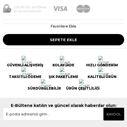
Favorilere Ekle
GÜVENLİ ALIŞVERİŞ
KOLAY İADE
HIZLI GÖNDERİM
TAKSİTLİ ÖDEME
ŞIK PAKETLEME
KALİTELİ ÜRÜN
SÜRDÜRÜLEBİLİR
ÜRÜN ÇEŞİTLİLİĞİ
E-Bültene katılın ve güncel olarak haberdar olun:
KAYDOL