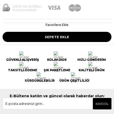
Favorilere Ekle
GÜVENLİ ALIŞVERİŞ
KOLAY İADE
HIZLI GÖNDERİM
TAKSİTLİ ÖDEME
ŞIK PAKETLEME
KALİTELİ ÜRÜN
SÜRDÜRÜLEBİLİR
ÜRÜN ÇEŞİTLİLİĞİ
E-Bültene katılın ve güncel olarak haberdar olun:
KAYDOL