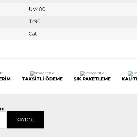
UV400
Tr90
Cat
ERİM
TAKSİTLİ ÖDEME
ŞIK PAKETLEME
KALİT
n:
KAYDOL