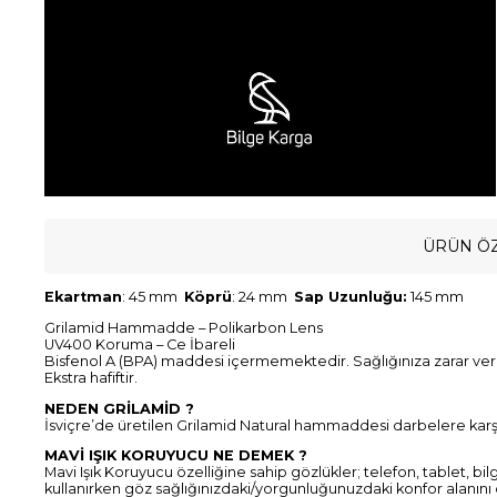
ÜRÜN ÖZ
Ekartman
: 45 mm
Köprü
: 24 mm
Sap Uzunluğu:
145 mm
Grilamid Hammadde – Polikarbon Lens
UV400 Koruma – Ce İbareli
Bisfenol A (BPA) maddesi içermemektedir. Sağlığınıza zarar v
Ekstra hafiftir.
NEDEN GRİLAMİD ?
İsviçre’de üretilen Grilamid Natural hammaddesi darbelere karşı d
MAVİ IŞIK KORUYUCU NE DEMEK ?
Mavi Işık Koruyucu özelliğine sahip gözlükler; telefon, tablet, bil
kullanırken göz sağlığınızdaki/yorgunluğunuzdaki konfor alanını