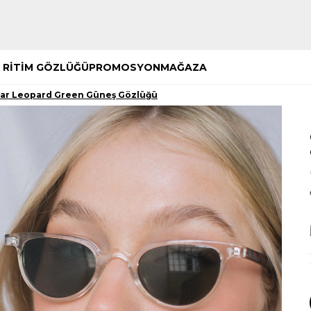
Hemen Keşfet
Hemen Keşfet
 RİTİM GÖZLÜĞÜ
PROMOSYON
MAĞAZA
ear Leopard Green Güneş Gözlüğü