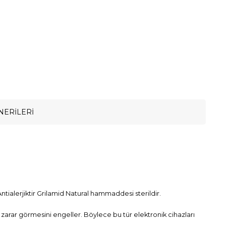
NERILERI
ntialerjiktir Grilamid Natural hammaddesi sterildir.
zin zarar görmesini engeller. Böylece bu tür elektronik cihazları