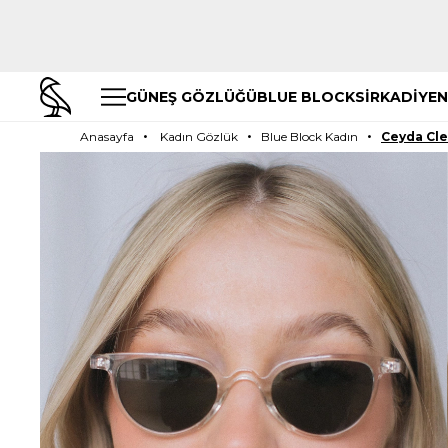
GÜNEŞ GÖZLÜĞÜ
BLUE BLOCK
SİRKADİYEN
Anasayfa
Kadın Gözlük
Blue Block Kadın
Ceyda Cl