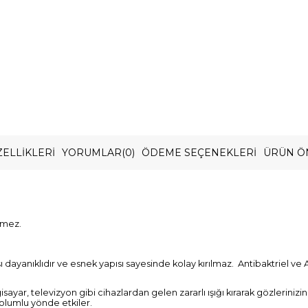
ELLIKLERI
YORUMLAR
(0)
ÖDEME SEÇENEKLERI
ÜRÜN Ö
ermez.
ayanıklıdır ve esnek yapısı sayesinde kolay kırılmaz. Antibaktriel ve A
gisayar, televizyon gibi cihazlardan gelen zararlı ışığı kırarak gözlerini
 olumlu yönde etkiler.