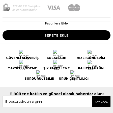
Favorilere Ekle
GÜVENLİ ALIŞVERİŞ
KOLAY İADE
HIZLI GÖNDERİM
TAKSİTLİ ÖDEME
ŞIK PAKETLEME
KALİTELİ ÜRÜN
SÜRDÜRÜLEBİLİR
ÜRÜN ÇEŞİTLİLİĞİ
E-Bültene katılın ve güncel olarak haberdar olun:
KAYDOL