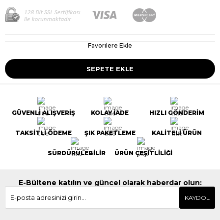
Favorilere Ekle
GÜVENLİ ALIŞVERİŞ
KOLAY İADE
HIZLI GÖNDERİM
TAKSİTLİ ÖDEME
ŞIK PAKETLEME
KALİTELİ ÜRÜN
SÜRDÜRÜLEBİLİR
ÜRÜN ÇEŞİTLİLİĞİ
E-Bültene katılın ve güncel olarak haberdar olun:
KAYDOL