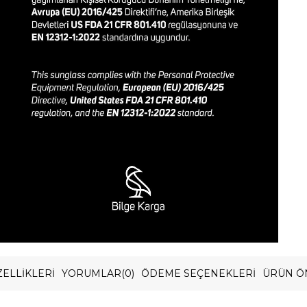
ELLIKLERI
YORUMLAR
(0)
ÖDEME SEÇENEKLERI
ÜRÜN Ö