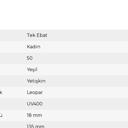
Tek Ebat
Kadın
50
Yeşil
Yetişkin
k
Leopar
UV400
ü
18 mm
135 mm