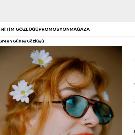
Hemen Keşfet
Hemen Keşfet
 RİTİM GÖZLÜĞÜ
PROMOSYON
MAĞAZA
 Green Güneş Gözlüğü