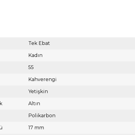
Tek Ebat
Kadın
55
Kahverengi
Yetişkin
k
Altın
Polikarbon
ü
17 mm