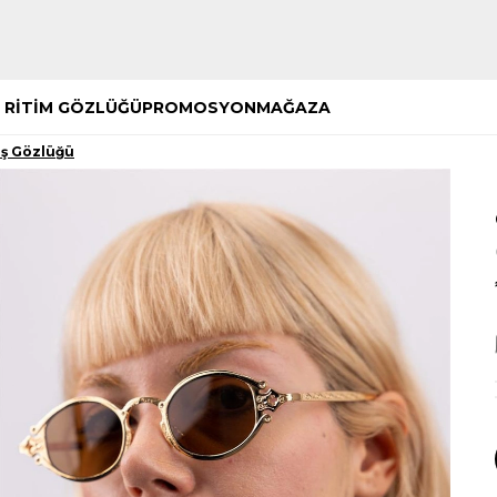
Hemen Keşfet
Hemen Keşfet
 RİTİM GÖZLÜĞÜ
PROMOSYON
MAĞAZA
ş Gözlüğü