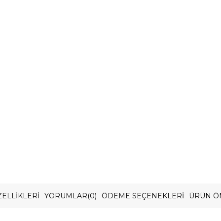
ELLIKLERI
YORUMLAR
(0)
ÖDEME SEÇENEKLERI
ÜRÜN Ö