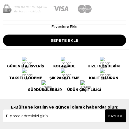
Favorilere Ekle
GÜVENLİ ALIŞVERİŞ
KOLAY İADE
HIZLI GÖNDERİM
TAKSİTLİ ÖDEME
ŞIK PAKETLEME
KALİTELİ ÜRÜN
SÜRDÜRÜLEBİLİR
ÜRÜN ÇEŞİTLİLİĞİ
E-Bültene katılın ve güncel olarak haberdar olun:
KAYDOL