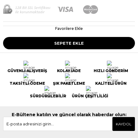
Favorilere Ekle
GÜVENLİ ALIŞVERİŞ
KOLAY İADE
HIZLI GÖNDERİM
TAKSİTLİ ÖDEME
ŞIK PAKETLEME
KALİTELİ ÜRÜN
SÜRDÜRÜLEBİLİR
ÜRÜN ÇEŞİTLİLİĞİ
E-Bültene katılın ve güncel olarak haberdar olun:
KAYDOL