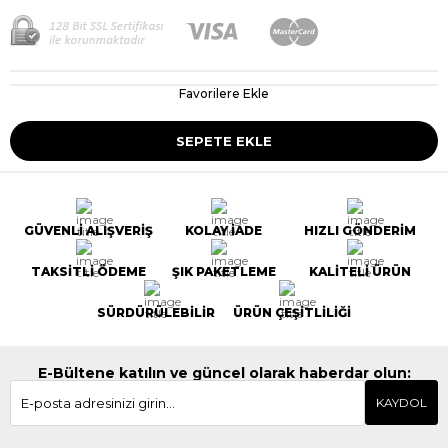
Favorilere Ekle
GÜVENLİ ALIŞVERİŞ
KOLAY İADE
HIZLI GÖNDERİM
TAKSİTLİ ÖDEME
ŞIK PAKETLEME
KALİTELİ ÜRÜN
SÜRDÜRÜLEBİLİR
ÜRÜN ÇEŞİTLİLİĞİ
E-Bültene katılın ve güncel olarak haberdar olun:
KAYDOL