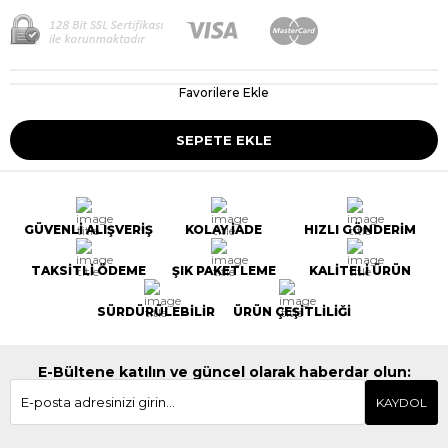
Favorilere Ekle
GÜVENLİ ALIŞVERİŞ
KOLAY İADE
HIZLI GÖNDERİM
TAKSİTLİ ÖDEME
ŞIK PAKETLEME
KALİTELİ ÜRÜN
SÜRDÜRÜLEBİLİR
ÜRÜN ÇEŞİTLİLİĞİ
E-Bültene katılın ve güncel olarak haberdar olun:
KAYDOL