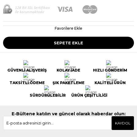
Favorilere Ekle
GÜVENLİ ALIŞVERİŞ
KOLAY İADE
HIZLI GÖNDERİM
TAKSİTLİ ÖDEME
ŞIK PAKETLEME
KALİTELİ ÜRÜN
SÜRDÜRÜLEBİLİR
ÜRÜN ÇEŞİTLİLİĞİ
E-Bültene katılın ve güncel olarak haberdar olun:
KAYDOL