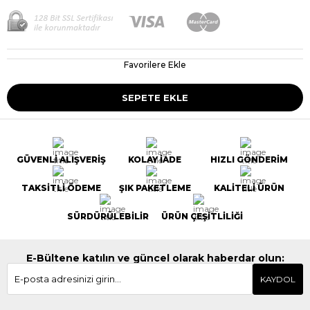
Favorilere Ekle
GÜVENLİ ALIŞVERİŞ
KOLAY İADE
HIZLI GÖNDERİM
TAKSİTLİ ÖDEME
ŞIK PAKETLEME
KALİTELİ ÜRÜN
SÜRDÜRÜLEBİLİR
ÜRÜN ÇEŞİTLİLİĞİ
E-Bültene katılın ve güncel olarak haberdar olun:
KAYDOL