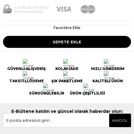
Favorilere Ekle
GÜVENLİ ALIŞVERİŞ
KOLAY İADE
HIZLI GÖNDERİM
TAKSİTLİ ÖDEME
ŞIK PAKETLEME
KALİTELİ ÜRÜN
SÜRDÜRÜLEBİLİR
ÜRÜN ÇEŞİTLİLİĞİ
E-Bültene katılın ve güncel olarak haberdar olun:
KAYDOL