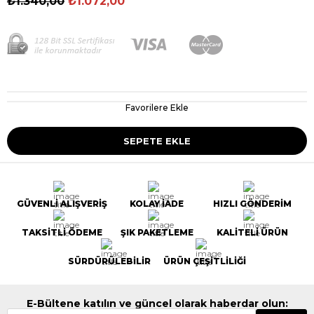
₺1.340,00
₺1.072,00
Favorilere Ekle
GÜVENLİ ALIŞVERİŞ
KOLAY İADE
HIZLI GÖNDERİM
TAKSİTLİ ÖDEME
ŞIK PAKETLEME
KALİTELİ ÜRÜN
SÜRDÜRÜLEBİLİR
ÜRÜN ÇEŞİTLİLİĞİ
E-Bültene katılın ve güncel olarak haberdar olun: