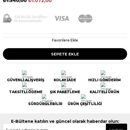
₺1.340,00
₺1.072,00
Favorilere Ekle
GÜVENLİ ALIŞVERİŞ
KOLAY İADE
HIZLI GÖNDERİM
TAKSİTLİ ÖDEME
ŞIK PAKETLEME
KALİTELİ ÜRÜN
SÜRDÜRÜLEBİLİR
ÜRÜN ÇEŞİTLİLİĞİ
E-Bültene katılın ve güncel olarak haberdar olun: