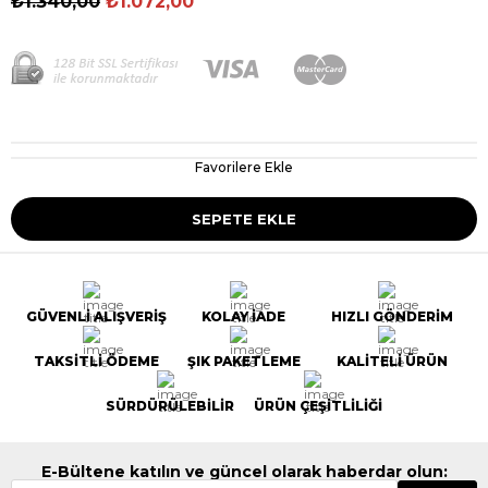
₺1.340,00
₺1.072,00
Favorilere Ekle
GÜVENLİ ALIŞVERİŞ
KOLAY İADE
HIZLI GÖNDERİM
TAKSİTLİ ÖDEME
ŞIK PAKETLEME
KALİTELİ ÜRÜN
SÜRDÜRÜLEBİLİR
ÜRÜN ÇEŞİTLİLİĞİ
E-Bültene katılın ve güncel olarak haberdar olun: