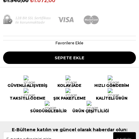
₺1.340,00
₺1.072,00
Favorilere Ekle
GÜVENLİ ALIŞVERİŞ
KOLAY İADE
HIZLI GÖNDERİM
TAKSİTLİ ÖDEME
ŞIK PAKETLEME
KALİTELİ ÜRÜN
SÜRDÜRÜLEBİLİR
ÜRÜN ÇEŞİTLİLİĞİ
E-Bültene katılın ve güncel olarak haberdar olun: