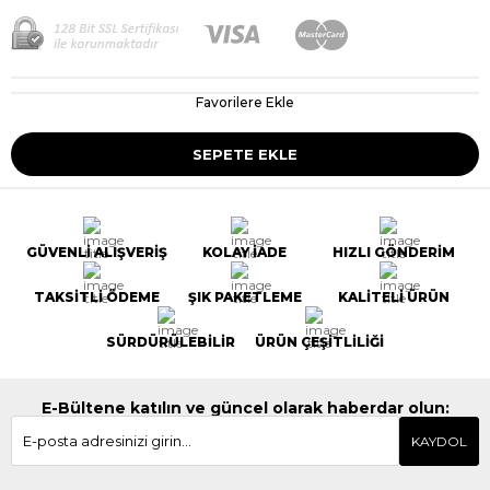
Favorilere Ekle
GÜVENLİ ALIŞVERİŞ
KOLAY İADE
HIZLI GÖNDERİM
TAKSİTLİ ÖDEME
ŞIK PAKETLEME
KALİTELİ ÜRÜN
SÜRDÜRÜLEBİLİR
ÜRÜN ÇEŞİTLİLİĞİ
E-Bültene katılın ve güncel olarak haberdar olun:
KAYDOL