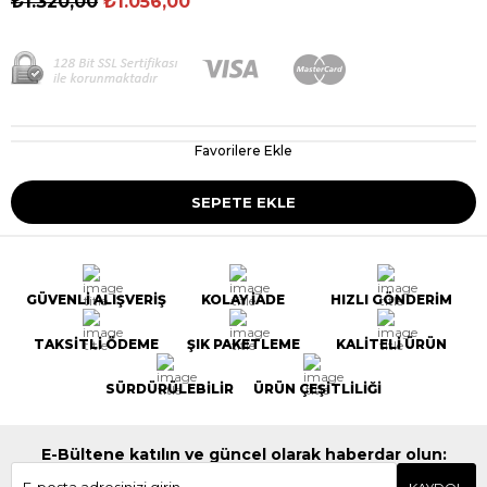
₺1.320,00
₺1.056,00
Favorilere Ekle
GÜVENLİ ALIŞVERİŞ
KOLAY İADE
HIZLI GÖNDERİM
TAKSİTLİ ÖDEME
ŞIK PAKETLEME
KALİTELİ ÜRÜN
SÜRDÜRÜLEBİLİR
ÜRÜN ÇEŞİTLİLİĞİ
E-Bültene katılın ve güncel olarak haberdar olun: