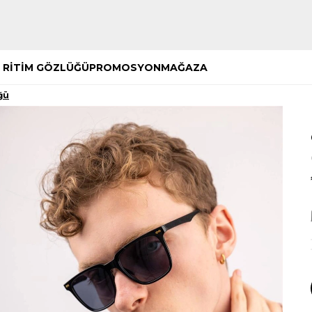
Hemen Keşfet
Hemen Keşfet
 RİTİM GÖZLÜĞÜ
PROMOSYON
MAĞAZA
ğü