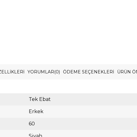
ELLIKLERI
YORUMLAR
(0)
ÖDEME SEÇENEKLERI
ÜRÜN Ö
Tek Ebat
Erkek
60
Siyah