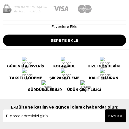
Favorilere Ekle
GÜVENLİ ALIŞVERİŞ
KOLAY İADE
HIZLI GÖNDERİM
TAKSİTLİ ÖDEME
ŞIK PAKETLEME
KALİTELİ ÜRÜN
SÜRDÜRÜLEBİLİR
ÜRÜN ÇEŞİTLİLİĞİ
E-Bültene katılın ve güncel olarak haberdar olun:
KAYDOL