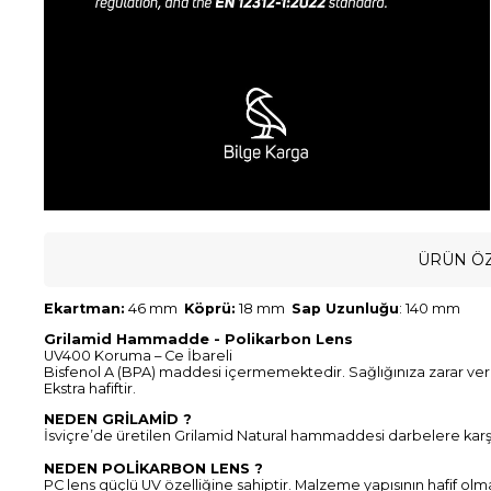
ÜRÜN ÖZ
Ekartman:
46 mm
Köprü:
18 mm
Sap Uzunluğu
: 140 mm
Grilamid Hammadde - Polikarbon Lens
UV400 Koruma – Ce İbareli
Bisfenol A (BPA) maddesi içermemektedir. Sağlığınıza zarar ve
Ekstra hafiftir.
NEDEN GRİLAMİD ?
İsviçre’de üretilen Grilamid Natural hammaddesi darbelere karşı d
NEDEN POLİKARBON LENS ?
PC lens güçlü UV özelliğine sahiptir. Malzeme yapısının hafif olm