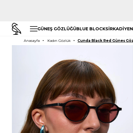
GÜNEŞ GÖZLÜĞÜ
BLUE BLOCK
SİRKADİYEN
Anasayfa
Kadın Gözlük
Cunda Black Red Güneş Gö