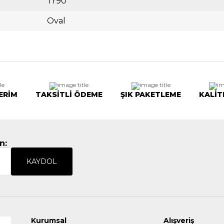
Tr90
Oval
ERİM
TAKSİTLİ ÖDEME
ŞIK PAKETLEME
KALİT
n:
KAYDOL
Kurumsal
Alışveriş