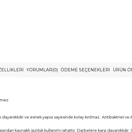
ELLIKLERI
YORUMLAR
(0)
ÖDEME SEÇENEKLERI
ÜRÜN Ö
rmez.
ayanıklıdır ve esnek yapısı sayesinde kolay kırılmaz. Antibaktriel ve A
asından kaynaklı günlük kullanımı rahattır. Darbelere karşı dayanıklıdır