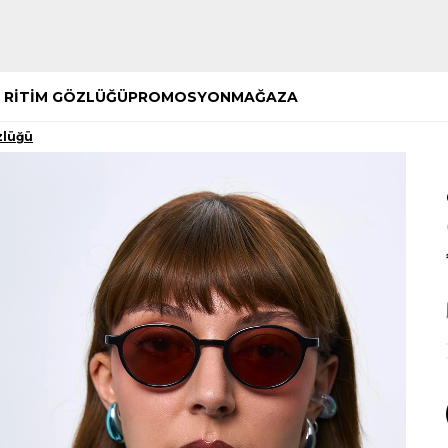
Hemen Keşfet
Hemen Keşfet
 RİTİM GÖZLÜĞÜ
PROMOSYON
MAĞAZA
zlüğü