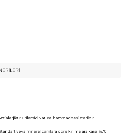
NERILERI
ntialerjiktir Grilamid Natural hammaddesi sterildir.
. Standart veya mineral camlara göre kırılmalara karşı %70