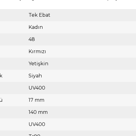
Tek Ebat
Kadın
48
Kırmızı
Yetişkin
k
Siyah
UV400
ü
17 mm
140 mm
UV400