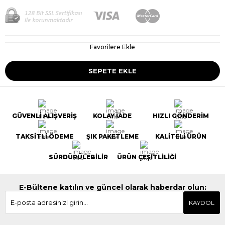
Favorilere Ekle
GÜVENLİ ALIŞVERİŞ
KOLAY İADE
HIZLI GÖNDERİM
TAKSİTLİ ÖDEME
ŞIK PAKETLEME
KALİTELİ ÜRÜN
SÜRDÜRÜLEBİLİR
ÜRÜN ÇEŞİTLİLİĞİ
E-Bültene katılın ve güncel olarak haberdar olun:
KAYDOL