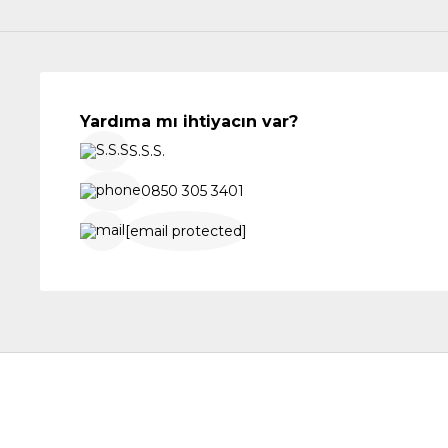
Yardıma mı ihtiyacın var?
S.S.S.
0850 305 3401
[email protected]