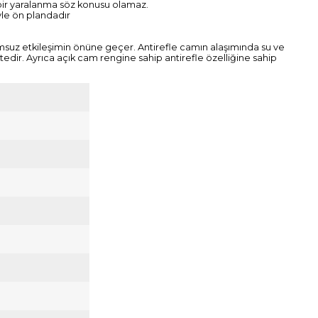
 bir yaralanma söz konusu olamaz.
iyle ön plandadır
 olumsuz etkileşimin önüne geçer. Antirefle camın alaşımında su ve
dir. Ayrıca açık cam rengine sahip antirefle özelliğine sahip