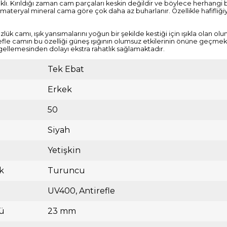
lı. Kırıldığı zaman cam parçaları keskin değildir ve böylece herhangi
n bu materyal mineral cama göre çok daha az buharlanır. Özellikle hafifliğ
zlük camı, ışık yansımalarını yoğun bir şekilde kestiği için ışıkla olan
le camın bu özelliği güneş ışığının olumsuz etkilerinin önüne geçmekte
gellemesinden dolayı ekstra rahatlık sağlamaktadır.
Tek Ebat
Erkek
50
Siyah
Yetişkin
k
Turuncu
UV400
Antirefle
ü
23 mm