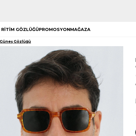
Hemen Keşfet
Hemen Keşfet
 RİTİM GÖZLÜĞÜ
PROMOSYON
MAĞAZA
 Güneş Gözlüğü