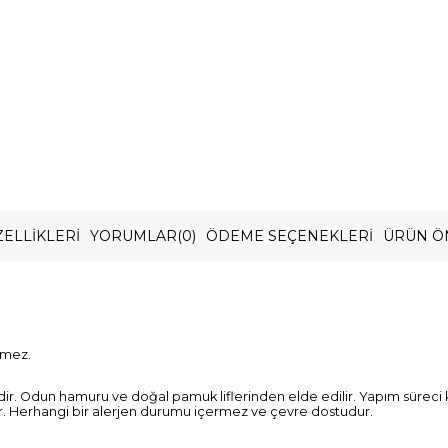
ELLIKLERI
YORUMLAR
(0)
ÖDEME SEÇENEKLERI
ÜRÜN Ö
rmez.
dir. Odun hamuru ve doğal pamuk liflerinden elde edilir. Yapım süreci 
r. Herhangi bir alerjen durumu içermez ve çevre dostudur.