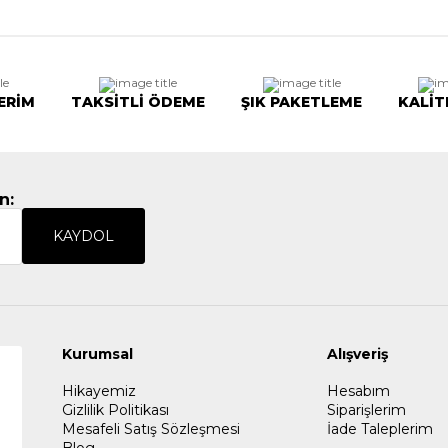
ERİM
TAKSİTLİ ÖDEME
ŞIK PAKETLEME
KALİT
n:
KAYDOL
Kurumsal
Alışveriş
Hikayemiz
Hesabım
Gizlilik Politikası
Siparişlerim
Mesafeli Satış Sözleşmesi
İade Taleplerim
Blog