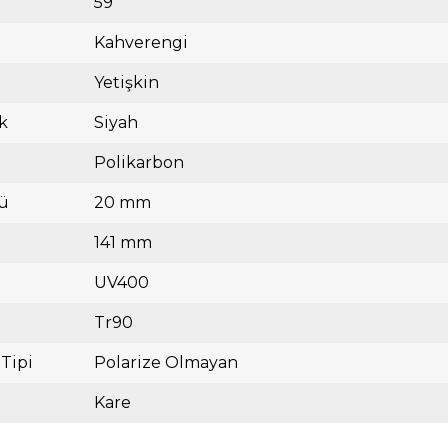
59
Kahverengi
Yetişkin
k
Siyah
Polikarbon
ü
20 mm
141 mm
UV400
Tr90
 Tipi
Polarize Olmayan
Kare