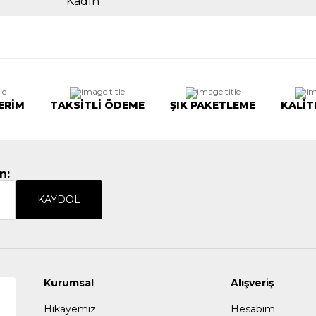
Kadın
ERİM
TAKSİTLİ ÖDEME
ŞIK PAKETLEME
KALİT
n:
KAYDOL
Kurumsal
Alışveriş
Hikayemiz
Hesabım