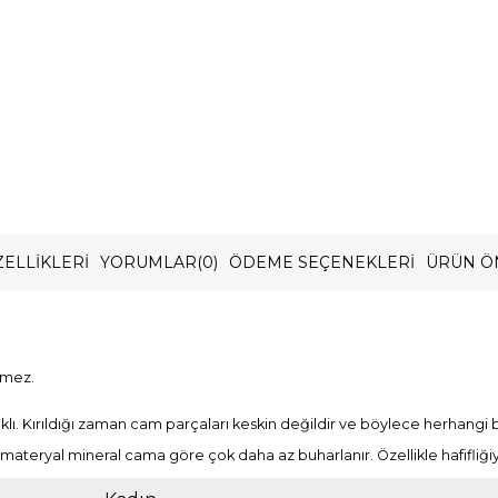
ELLIKLERI
YORUMLAR
(0)
ÖDEME SEÇENEKLERI
ÜRÜN Ö
rmez.
lı. Kırıldığı zaman cam parçaları keskin değildir ve böylece herhangi
n bu materyal mineral cama göre çok daha az buharlanır. Özellikle hafifliği