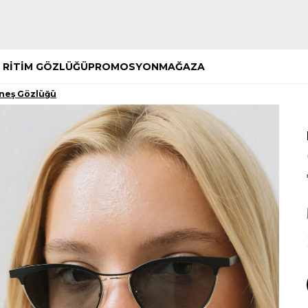
Hemen Keşfet
Hemen Keşfet
 RİTİM GÖZLÜĞÜ
PROMOSYON
MAĞAZA
üneş Gözlüğü