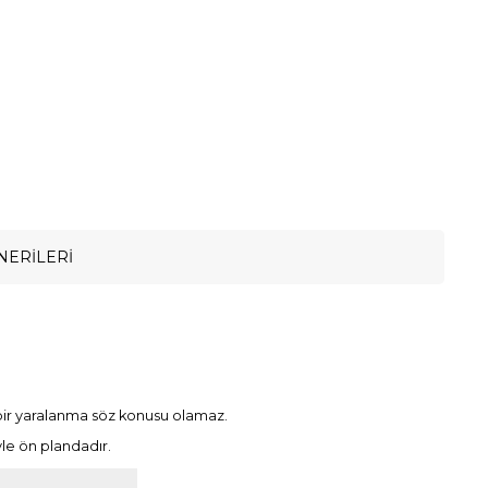
NERILERI
 bir yaralanma söz konusu olamaz.
yle ön plandadır.