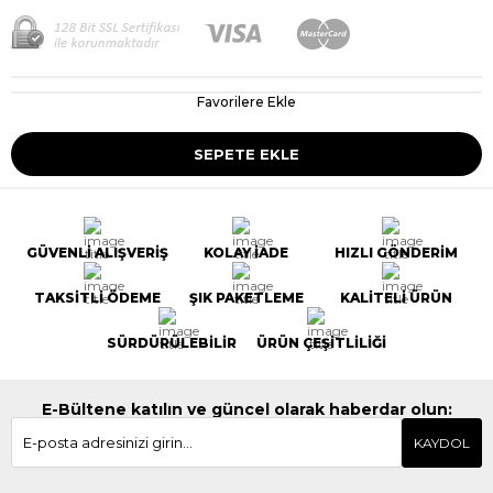
Favorilere Ekle
GÜVENLİ ALIŞVERİŞ
KOLAY İADE
HIZLI GÖNDERİM
TAKSİTLİ ÖDEME
ŞIK PAKETLEME
KALİTELİ ÜRÜN
SÜRDÜRÜLEBİLİR
ÜRÜN ÇEŞİTLİLİĞİ
E-Bültene katılın ve güncel olarak haberdar olun:
KAYDOL