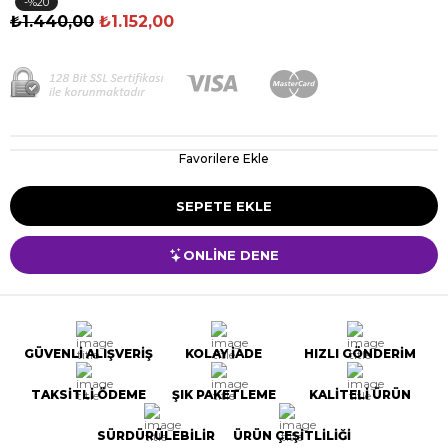
20
₺1.440,00
₺1.152,00
Favorilere Ekle
ONLİNE DENE
GÜVENLİ ALIŞVERİŞ
KOLAY İADE
HIZLI GÖNDERİM
TAKSİTLİ ÖDEME
ŞIK PAKETLEME
KALİTELİ ÜRÜN
SÜRDÜRÜLEBİLİR
ÜRÜN ÇEŞİTLİLİĞİ