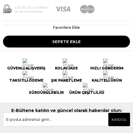
Favorilere Ekle
GÜVENLİ ALIŞVERİŞ
KOLAY İADE
HIZLI GÖNDERİM
TAKSİTLİ ÖDEME
ŞIK PAKETLEME
KALİTELİ ÜRÜN
SÜRDÜRÜLEBİLİR
ÜRÜN ÇEŞİTLİLİĞİ
E-Bültene katılın ve güncel olarak haberdar olun:
KAYDOL