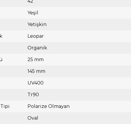
42
Yeşil
Yetişkin
k
Leopar
Organik
ü
25 mm
145 mm
UV400
Tr90
 Tipi
Polarize Olmayan
Oval