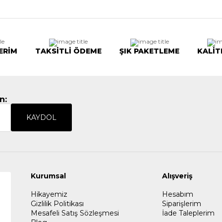
ERİM
TAKSİTLİ ÖDEME
ŞIK PAKETLEME
KALİT
n:
KAYDOL
Kurumsal
Alışveriş
Hikayemiz
Hesabım
Gizlilik Politikası
Siparişlerim
Mesafeli Satış Sözleşmesi
İade Taleplerim