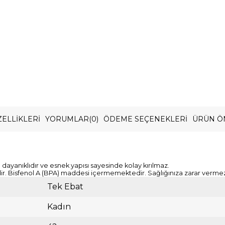
ELLIKLERI
YORUMLAR
(0)
ÖDEME SEÇENEKLERI
ÜRÜN Ö
ayanıklıdır ve esnek yapısı sayesinde kolay kırılmaz.
dir. Bisfenol A (BPA) maddesi içermemektedir. Sağlığınıza zarar vermez. 
Tek Ebat
Kadın