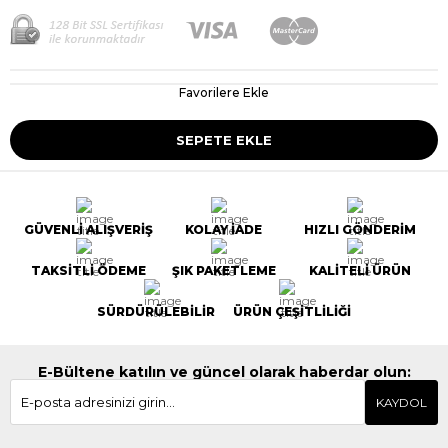
Favorilere Ekle
GÜVENLİ ALIŞVERİŞ
KOLAY İADE
HIZLI GÖNDERİM
TAKSİTLİ ÖDEME
ŞIK PAKETLEME
KALİTELİ ÜRÜN
SÜRDÜRÜLEBİLİR
ÜRÜN ÇEŞİTLİLİĞİ
E-Bültene katılın ve güncel olarak haberdar olun:
KAYDOL