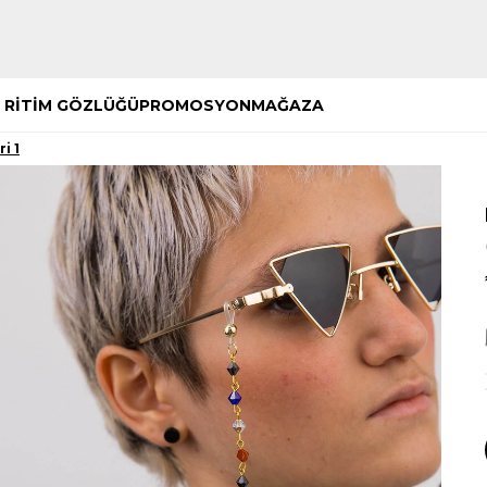
Hemen Keşfet
Hemen Keşfet
 RİTİM GÖZLÜĞÜ
PROMOSYON
MAĞAZA
i 1