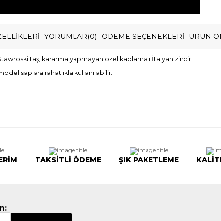
ELLIKLERI
YORUMLAR
(0)
ÖDEME SEÇENEKLERI
ÜRÜN Ö
tawroski taş, kararma yapmayan özel kaplamalı İtalyan zincir.
el saplara rahatlıkla kullanılabilir.
ERİM
TAKSİTLİ ÖDEME
ŞIK PAKETLEME
KALİT
n: