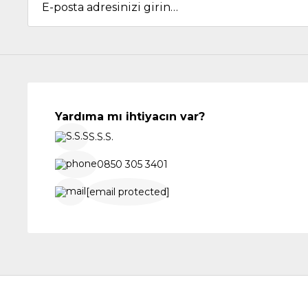
Yardıma mı ihtiyacın var?
S.S.S.
0850 305 3401
[email protected]