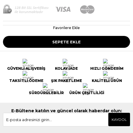
Favorilere Ekle
GÜVENLİ ALIŞVERİŞ
KOLAY İADE
HIZLI GÖNDERİM
TAKSİTLİ ÖDEME
ŞIK PAKETLEME
KALİTELİ ÜRÜN
SÜRDÜRÜLEBİLİR
ÜRÜN ÇEŞİTLİLİĞİ
E-Bültene katılın ve güncel olarak haberdar olun:
KAYDOL