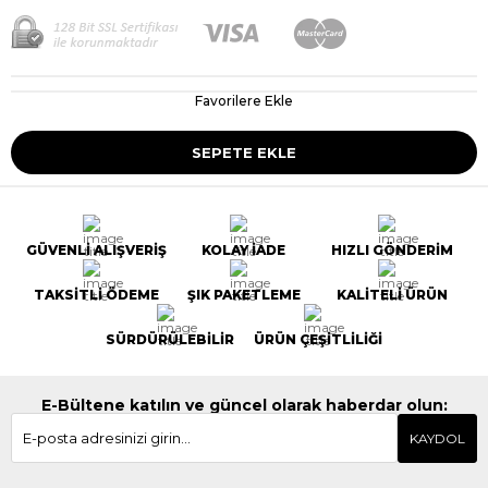
Favorilere Ekle
GÜVENLİ ALIŞVERİŞ
KOLAY İADE
HIZLI GÖNDERİM
TAKSİTLİ ÖDEME
ŞIK PAKETLEME
KALİTELİ ÜRÜN
SÜRDÜRÜLEBİLİR
ÜRÜN ÇEŞİTLİLİĞİ
E-Bültene katılın ve güncel olarak haberdar olun:
KAYDOL