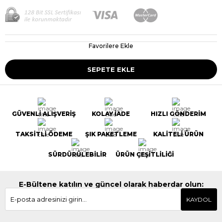
Favorilere Ekle
GÜVENLİ ALIŞVERİŞ
KOLAY İADE
HIZLI GÖNDERİM
TAKSİTLİ ÖDEME
ŞIK PAKETLEME
KALİTELİ ÜRÜN
SÜRDÜRÜLEBİLİR
ÜRÜN ÇEŞİTLİLİĞİ
E-Bültene katılın ve güncel olarak haberdar olun:
KAYDOL