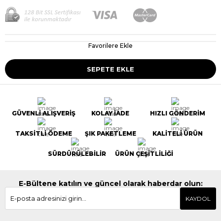
Favorilere Ekle
GÜVENLİ ALIŞVERİŞ
KOLAY İADE
HIZLI GÖNDERİM
TAKSİTLİ ÖDEME
ŞIK PAKETLEME
KALİTELİ ÜRÜN
SÜRDÜRÜLEBİLİR
ÜRÜN ÇEŞİTLİLİĞİ
E-Bültene katılın ve güncel olarak haberdar olun:
KAYDOL