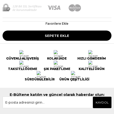
Favorilere Ekle
GÜVENLİ ALIŞVERİŞ
KOLAY İADE
HIZLI GÖNDERİM
TAKSİTLİ ÖDEME
ŞIK PAKETLEME
KALİTELİ ÜRÜN
SÜRDÜRÜLEBİLİR
ÜRÜN ÇEŞİTLİLİĞİ
E-Bültene katılın ve güncel olarak haberdar olun:
KAYDOL